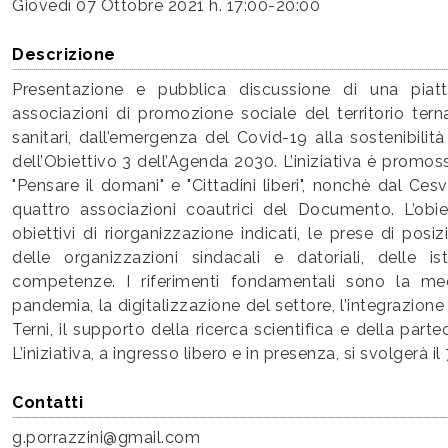
Giovedì
07 Ottobre 2021 h. 17:00-20:00
Descrizione
Presentazione e pubblica discussione di una pia
associazioni di promozione sociale del territorio tern
sanitari, dall’emergenza del Covid-19 alla sostenibilità 
dell’Obiettivo 3 dell’Agenda 2030. L’iniziativa è promoss
"Pensare il domani" e "Cittadini liberi", nonchè dal Ce
quattro associazioni coautrici del Documento. L’obie
obiettivi di riorganizzazione indicati, le prese di posiz
delle organizzazioni sindacali e datoriali, delle is
competenze. I riferimenti fondamentali sono la medi
pandemia, la digitalizzazione del settore, l’integrazione
Terni, il supporto della ricerca scientifica e della p
L’iniziativa, a ingresso libero e in presenza, si svolgerà 
Contatti
g.porrazzini@gmail.com